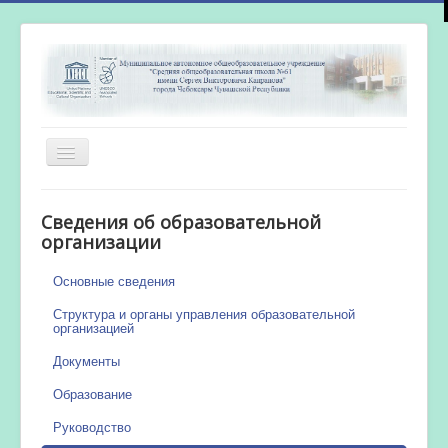
Включить/
выключить
навигацию
Главная
Сведения об образовательной
Новости
организации
Сетевой город
Основные сведения
Работа бассейна
Структура и органы управления образовательной
организацией
Документы
Образование
Руководство