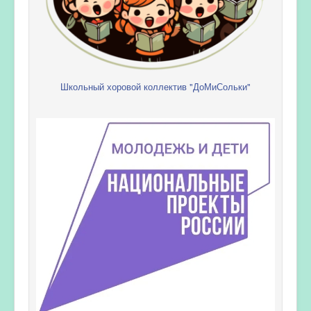
Школьный хоровой коллектив "ДоМиСольки"