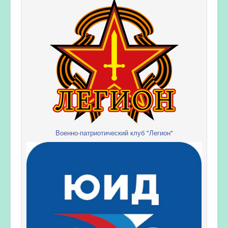
Военно-патриотический клуб "Легион"