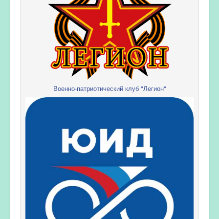
Военно-патриотический клуб "Легион"