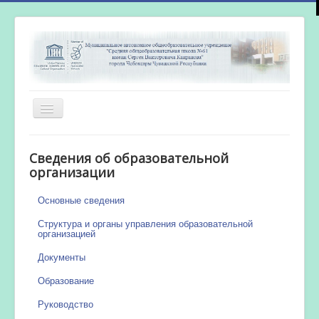
Включить/
выключить
навигацию
Главная
Сведения об образовательной
Новости
организации
Сетевой город
Основные сведения
Работа бассейна
Структура и органы управления образовательной
организацией
Документы
Образование
Руководство