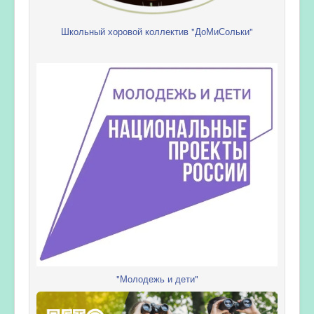
Школьный хоровой коллектив "ДоМиСольки"
"Молодежь и дети"