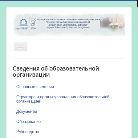
Включить/
выключить
навигацию
Главная
Сведения об образовательной
Новости
организации
Сетевой город
Основные сведения
Работа бассейна
Структура и органы управления образовательной
организацией
Документы
Образование
Руководство