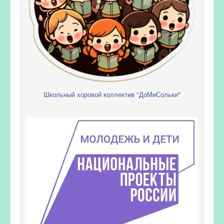
Школьный хоровой коллектив "ДоМиСольки"