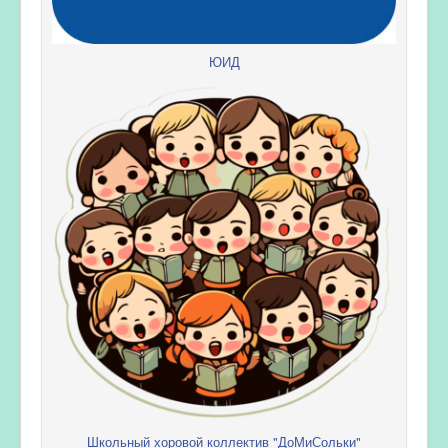
ЮИД
Школьный хоровой коллектив "ДоМиСольки"