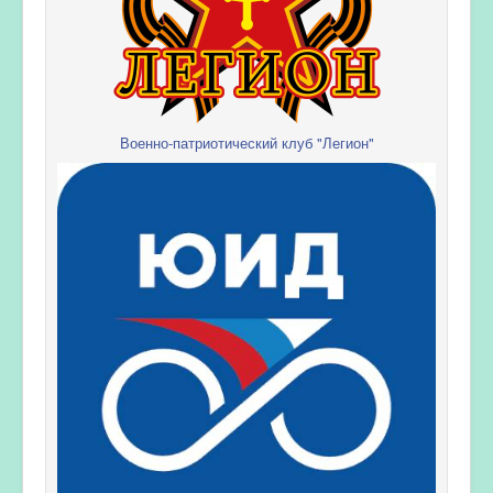
Военно-патриотический клуб "Легион"