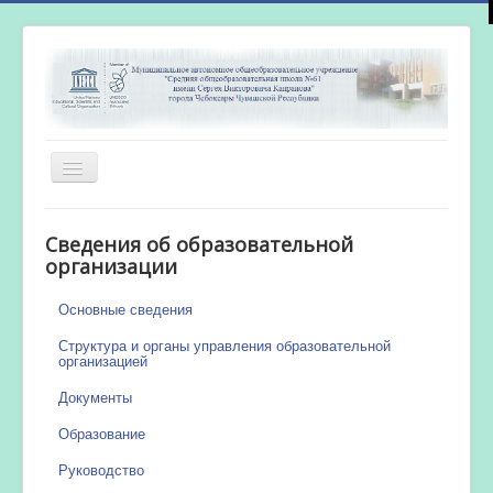
Включить/
выключить
навигацию
Главная
Сведения об образовательной
Новости
организации
Сетевой город
Основные сведения
Работа бассейна
Структура и органы управления образовательной
организацией
Документы
Образование
Руководство