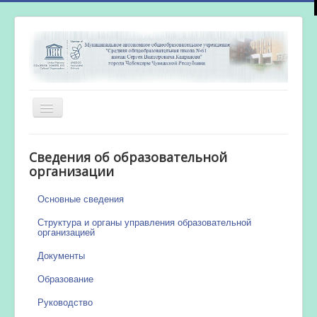
Включить/
выключить
навигацию
Главная
Сведения об образовательной
Новости
организации
Сетевой город
Основные сведения
Работа бассейна
Структура и органы управления образовательной
организацией
Документы
Образование
Руководство