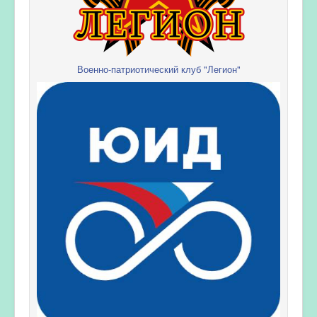
Военно-патриотический клуб "Легион"