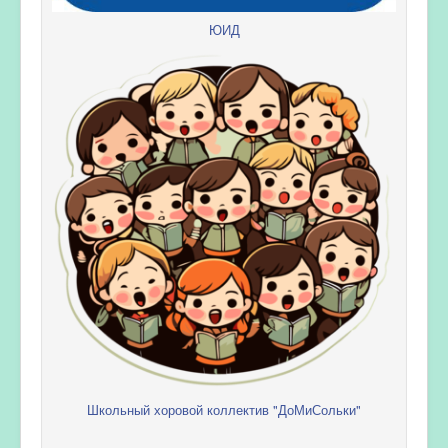
ЮИД
Школьный хоровой коллектив "ДоМиСольки"