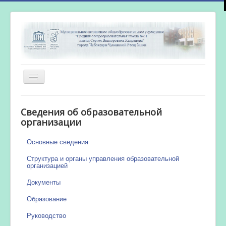
Включить/
выключить
навигацию
Главная
Сведения об образовательной
Новости
организации
Сетевой город
Основные сведения
Работа бассейна
Структура и органы управления образовательной
организацией
Документы
Образование
Руководство