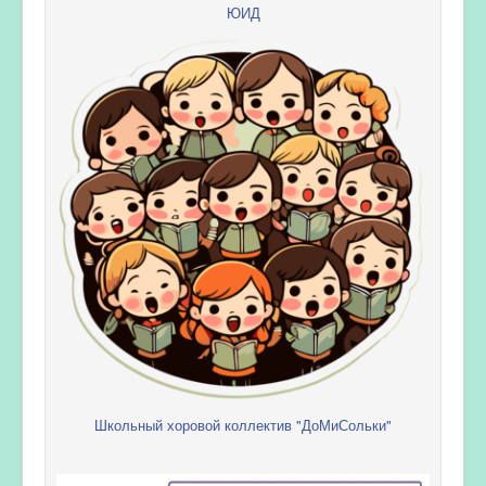
ЮИД
Школьный хоровой коллектив "ДоМиСольки"