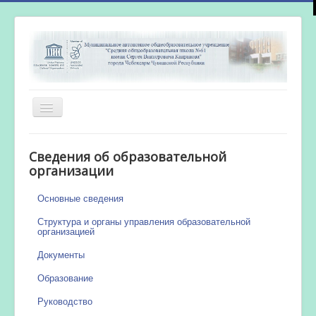
Включить/
выключить
навигацию
Главная
Сведения об образовательной
Новости
организации
Сетевой город
Основные сведения
Работа бассейна
Структура и органы управления образовательной
организацией
Документы
Образование
Руководство