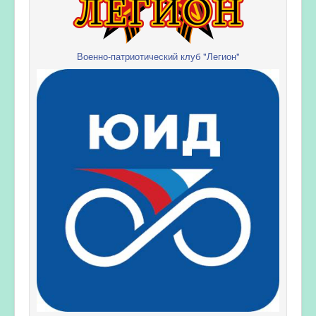
Военно-патриотический клуб "Легион"