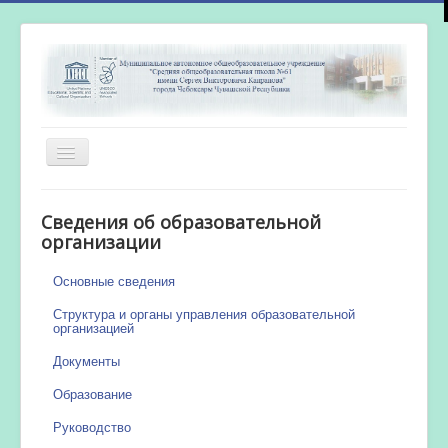
Включить/
выключить
навигацию
Главная
Сведения об образовательной
Новости
организации
Сетевой город
Основные сведения
Работа бассейна
Структура и органы управления образовательной
организацией
Документы
Образование
Руководство