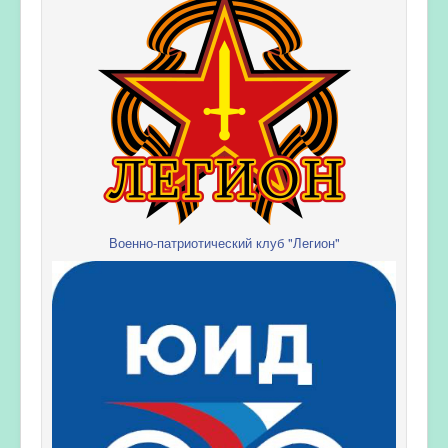
Военно-патриотический клуб "Легион"