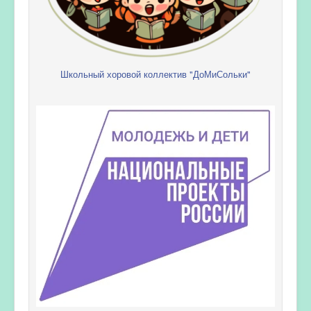
Школьный хоровой коллектив "ДоМиСольки"