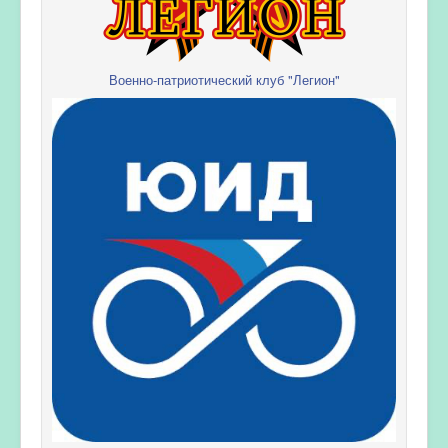
Военно-патриотический клуб "Легион"