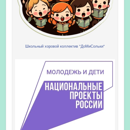
Школьный хоровой коллектив "ДоМиСольки"