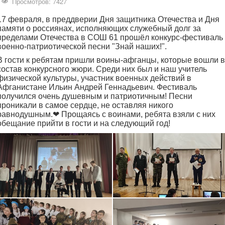
Просмотров: 7427
17 февраля, в преддверии Дня защитника Отечества и Дня
памяти о россиянах, исполняющих служебный долг за
пределами Отечества в СОШ 61 прошёл конкурс-фестиваль
военно-патриотической песни "Знай наших!".
В гости к ребятам пришли воины-афганцы, которые вошли в
состав конкурсного жюри. Среди них был и наш учитель
физической культуры, участник военных действий в
Афганистане Ильин Андрей Геннадьевич. Фестиваль
получился очень душевным и патриотичным! Песни
проникали в самое сердце, не оставляя никого
равнодушным.❤ Прощаясь с воинами, ребята взяли с них
обещание прийти в гости и на следующий год!