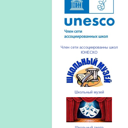
Член сети ассоциированны школ
ЮНЕСКО
Школьный музей
Школьный театр