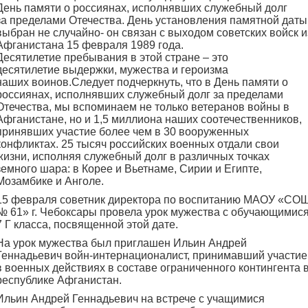
День памяти о россиянах, исполнявших служебный долг
за пределами Отечества. День установления памятной даты
выбран не случайно- он связан с выходом советских войск и
Афганистана 15 февраля 1989 года.
Десятилетие пребывания в этой стране – это
десятилетие выдержки, мужества и героизма
наших воинов.Следует подчеркнуть, что в День памяти о
россиянах, исполнявших служебный долг за пределами
Отечества, мы вспоминаем не только ветеранов войны в
Афганистане, но и 1,5 миллиона наших соотечественников,
принявших участие более чем в 30 вооруженных
конфликтах. 25 тысяч российских военных отдали свои
жизни, исполняя служебный долг в различных точках
земного шара: в Корее и Вьетнаме, Сирии и Египте,
Мозамбике и Анголе.
15 февраля советник директора по воспитанию МАОУ «СО
№ 61» г. Чебоксары провела урок мужества с обучающимис
7 Г класса, посвященной этой дате.
На урок мужества был приглашен Ильин Андрей
Геннадьевич войн-интернационалист, принимавший участие
в военных действиях в составе ограниченного контингента 
республике Афганистан.
Ильин Андрей Геннадьевич на встрече с учащимися