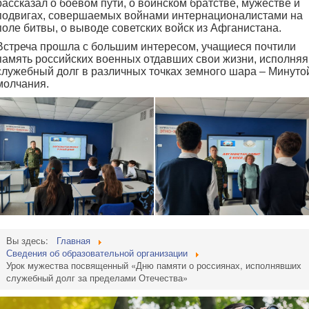
рассказал о боевом пути, о воинском братстве, мужестве и
подвигах, совершаемых войнами интернационалистами на
поле битвы, о выводе советских войск из Афганистана.
Встреча прошла с большим интересом, учащиеся почтили
память российских военных отдавших свои жизни, исполняя
служебный долг в различных точках земного шара – Минуто
молчания.
Вы здесь:
Главная
Сведения об образовательной организации
Урок мужества посвященный «Дню памяти о россиянах, исполнявших
служебный долг за пределами Отечества»