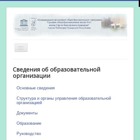
Включить/
выключить
навигацию
Главная
Сведения об образовательной
Новости
организации
Сетевой город
Основные сведения
Работа бассейна
Структура и органы управления образовательной
организацией
Документы
Образование
Руководство