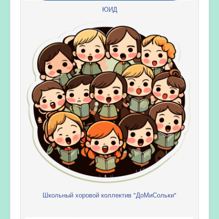
ЮИД
Школьный хоровой коллектив "ДоМиСольки"