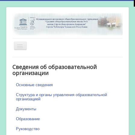
Включить/
выключить
навигацию
Главная
Сведения об образовательной
Новости
организации
Сетевой город
Основные сведения
Работа бассейна
Структура и органы управления образовательной
организацией
Документы
Образование
Руководство