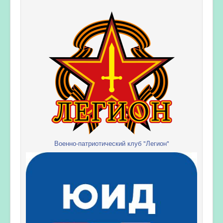
Военно-патриотический клуб "Легион"