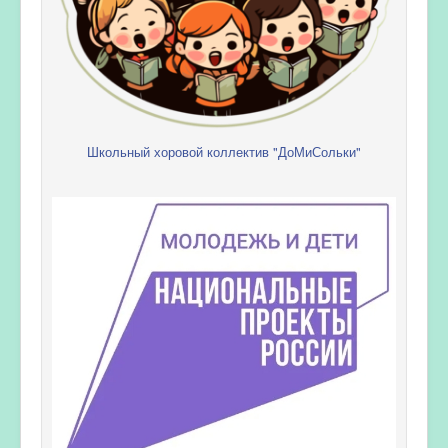
Школьный хоровой коллектив "ДоМиСольки"