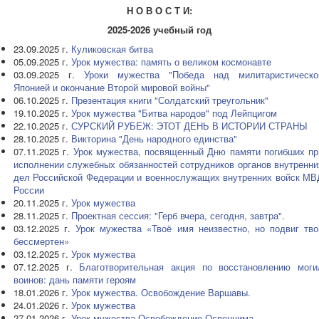
Н О В О С Т И:
2025-2026 учебный год
23.09.2025 г.
Куликовская битва
05.09.2025 г.
Урок мужества: память о великом космонавте
03.09.2025 г.
Уроки мужества "Победа над милитаристическо
Японией и окончание Второй мировой войны"
06.10.2025 г.
Презентация книги "Солдатский треугольник"
19.10.2025 г.
Урок мужества "Битва народов" под Лейпцигом
22.10.2025 г.
СУРСКИЙ РУБЕЖ: ЭТОТ ДЕНЬ В ИСТОРИИ СТРАНЫ
28.10.2025 г.
Викторина "День народного единства"
07.11.2025 г.
Урок мужества, посвященный Дню памяти погибших пр
исполнении служебных обязанностей сотрудников органов внутренни
дел Российской Федерации и военнослужащих внутренних войск МВ
России
20.11.2025 г.
Урок мужества
28.11.2025 г.
Проектная сессия: "Герб вчера, сегодня, завтра".
03.12.2025 г.
Урок мужества «Твоё имя неизвестно, но подвиг тво
бессмертен»
03.12.2025 г.
Урок мужества
07.12.2025 г.
Благотворительная акция по восстановлению моги
воинов: дань памяти героям
18.01.2026 г.
Урок мужества. Освобождение Варшавы.
24.01.2026 г.
Урок мужества
27.01.2026 г.
Урок мужества.Освобождение Освенцима.