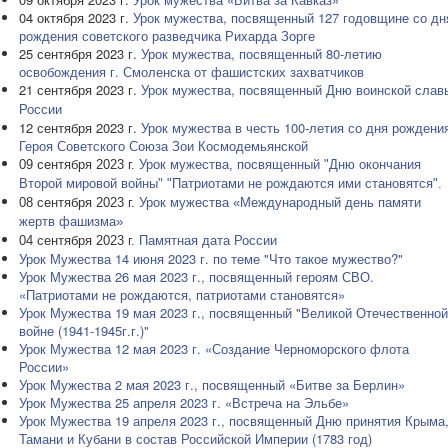
04 октября 2023 г.
Урок мужества, посвященный 127 годовщине со дн
рождения советского разведчика Рихарда Зорге
25 сентября 2023 г.
Урок мужества, посвященный 80-летию
освобождения г. Смоленска от фашистских захватчиков
21 сентября 2023 г.
Урок мужества, посвященный
Дню воинской слав
России
12 сентября 2023 г.
Урок мужества в честь 100-летия со дня рождени
Героя Советского Союза Зои Космодемьянской
09 сентября 2023 г.
Урок мужества, посвященный "Дню окончания
Второй мировой войны" "Патриотами не рождаются ими становятся".
08 сентября 2023 г.
Урок мужества «Международный день памяти
жертв фашизма»
Памятная дата России
04 сентября 2023 г.
Урок Мужества
14 июня 2023 г. по теме "Что такое мужество?"
Урок Мужества 26 мая 2023 г., посвященный героям СВО.
«Патриотами не рождаются, патриотами становятся»
Урок Мужества 19 мая 2023 г., посвященный "Великой Отечественной
войне (1941-1945г.г.)"
Урок Мужества 12 мая 2023 г. «Создание Черноморского флота
России»
Урок Мужества 2 мая 2023 г., посвященный «Битве за Берлин»
Урок Мужества 25 апреля 2023 г. «Встреча на Эльбе»
Урок Мужества 19 апреля 2023 г., посвященный Дню принятия Крыма
Тамани и Кубани в состав Российской Империи (1783 год)