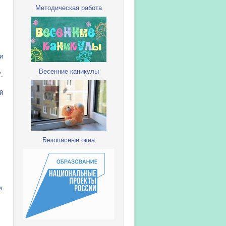
Методическая работа
и
Весенние каникулы
.
й
Безопасные окна
и