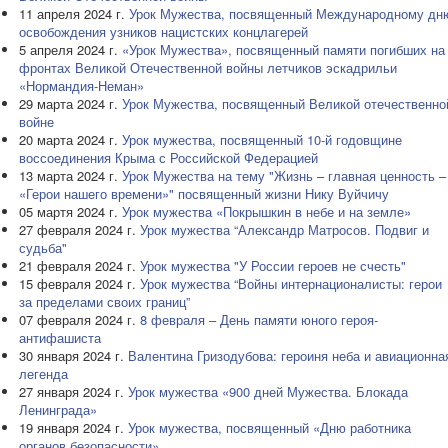
11 апреля 2024 г.
Урок Мужества, посвященный Международному дн
освобождения узников нацистских концлагерей
5 апреля 2024 г.
«Урок Мужества», посвященный памяти погибших на
фронтах Великой Отечественной войны летчиков эскадрильи
«Нормандия-Неман»
29 марта 2024 г.
Урок Мужества, посвященный Великой отечественно
войне
20 марта 2024 г.
Урок мужества, посвященный 10-й годовщине
воссоединения Крыма с Российской Федерацией
13 марта 2024 г.
Урок Мужества на тему "Жизнь – главная ценность –
«Герои нашего времени»" посвященный жизни Нику Вуйчичу
05 мартя 2024 г.
Урок мужества «Покрышкин в небе и на земле»
27 февраля 2024 г.
Урок мужества “Александр Матросов. Подвиг и
судьба"
21 февраля 2024 г.
Урок мужества "У России героев не счесть"
15 февраля 2024 г.
Урок мужества “Войны интернационалисты: герои
за пределами своих границ”
07 февраля 2024 г.
8 февраля – День памяти юного героя-
антифашиста
30 января 2024 г.
Валентина Гризодубова: героиня неба и авиационна
легенда
27 января 2024 г.
Урок мужества «900 дней Мужества. Блокада
Ленинграда»
19 января 2024 г.
Урок мужества, посвященный «Дню работника
органов безопасности»