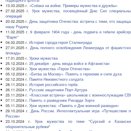
подводного флота!"
13.03.2025 г.
«Собака на войне: Примеры мужества и дружбы»
27.02.2025 г.
Урок мужества, посвящённый Дню Сил специальны
операций
20.02.2025 г.
День защитника Отечества: встреча с теми, кто защища
нашу Родину
11.02.2025 г.
9 февраля 1904 года - день подвига и гибели крейсер
"Варяг"
04.02.2025 г.
История города-героя Сталинграда
27.01.2025 г.
День полного освобождения Ленинграда от фашистско
блокады
17.01.2025 г.
Уроки мужества
25.12.2024 г.
25 декабря - день ввода войск в Афганистан
09.12.2024 г.
Урок мужества «Герои Отечества»
05.12.2024 г.
«Битва за Москву». Помять о героизме и силе духа
02.12.2024 г.
Памяти Неизвестного солдата
28.11.2024 г.
История российского герба
26.11.2024 г.
Русские защитники Порт-Артура
25.11.2024 г.
«Классная встреча» школьников с военнослужащим СВ
07.11.2024 г.
Память о разведчике Рихарде Зорге
05.11.2024 г.
Урок мужества: «Память о Дне военной разведки»
29.10.2024 г.
День России. Интеллектуальная игра «Путешествие п
России»
23.10.2024 г.
Урок мужества по теме "Сурский и Казански
оборонительные рубежи"