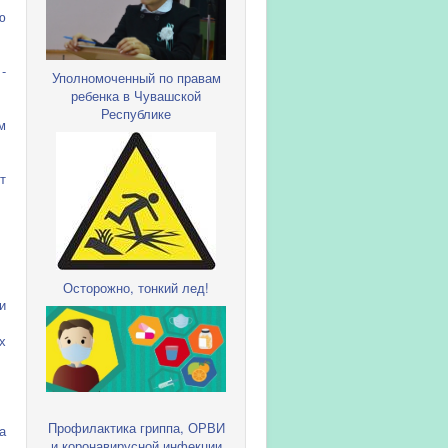
ю
-
Уполномоченный по правам
ребенка в Чувашской
Республике
м
т
Осторожно, тонкий лед!
и
х
Профилактика гриппа, ОРВИ
а
и коронавирусной инфекции