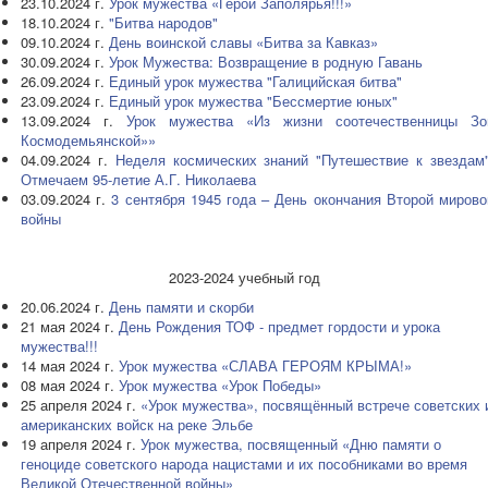
23.10.2024 г.
Урок мужества «Герои Заполярья!!!»
18.10.2024 г.
"Битва народов"
09.10.2024 г.
День воинской славы «Битва за Кавказ»
30.09.2024 г.
Урок Мужества: Возвращение в родную Гавань
26.09.2024 г.
Единый урок мужества "Галицийская битва"
23.09.2024 г.
Единый урок мужества "Бессмертие юных"
13.09.2024 г.
Урок мужества «Из жизни соотечественницы Зо
Космодемьянской»»
04.09.2024 г.
Неделя космических знаний "Путешествие к звездам"
Отмечаем 95-летие А.Г. Николаева
03.09.2024 г.
3 сентября 1945 года – День окончания Второй мирово
войны
2023-2024 учебный год
20.06.2024 г.
День памяти и скорби
21 мая 2024 г.
День Рождения ТОФ - предмет гордости и урока
мужества!!!
14 мая 2024 г.
Урок мужества «СЛАВА ГЕРОЯМ КРЫМА!»
08 мая 2024 г.
Урок мужества «Урок Победы»
25 апреля 2024 г.
«Урок мужества», посвящённый встрече советских 
американских войск на реке Эльбе
19 апреля 2024 г.
Урок мужества, посвященный «Дню памяти о
геноциде советского народа нацистами и их пособниками во время
Великой Отечественной войны»