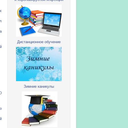
х
л
а
Дистанционное обучение
й
Зимние каникулы
О
о
й