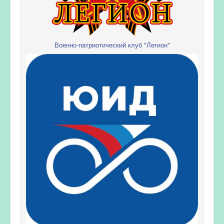
Военно-патриотический клуб "Легион"