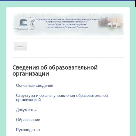
Включить/
выключить
навигацию
Главная
Сведения об образовательной
Новости
организации
Сетевой город
Основные сведения
Работа бассейна
Структура и органы управления образовательной
организацией
Документы
Образование
Руководство