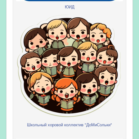
ЮИД
Школьный хоровой коллектив "ДоМиСольки"