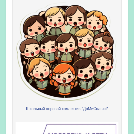
Школьный хоровой коллектив "ДоМиСольки"