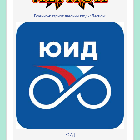
Военно-патриотический клуб "Легион"
ЮИД