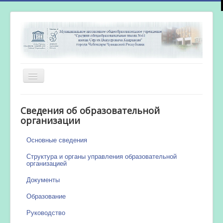
Включить/
выключить
навигацию
Главная
Сведения об образовательной
Новости
организации
Сетевой город
Основные сведения
Работа бассейна
Структура и органы управления образовательной
организацией
Документы
Образование
Руководство