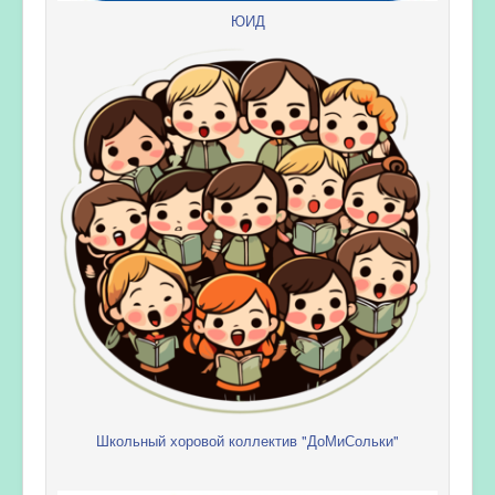
ЮИД
Школьный хоровой коллектив "ДоМиСольки"