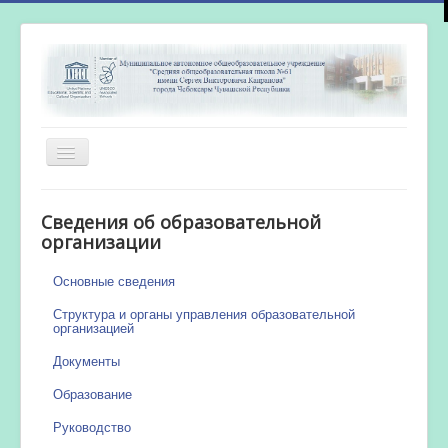
Включить/
выключить
навигацию
Главная
Сведения об образовательной
Новости
организации
Сетевой город
Основные сведения
Работа бассейна
Структура и органы управления образовательной
организацией
Документы
Образование
Руководство