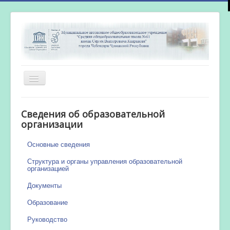
Включить/
выключить
навигацию
Главная
Сведения об образовательной
Новости
организации
Сетевой город
Основные сведения
Работа бассейна
Структура и органы управления образовательной
организацией
Документы
Образование
Руководство