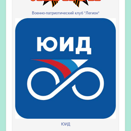
Военно-патриотический клуб "Легион"
ЮИД