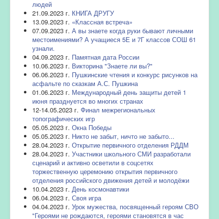
людей
21.09.2023 г.
КНИГА ДРУГУ
13.09.2023 г.
«Классная встреча»
07.09.2023 г.
А вы знаете когда руки бывают личными
местоимениями? А учащиеся 5Е и 7Г классов СОШ 61
узнали.
04.09.2023 г.
Памятная дата России
10.06.2023 г.
Викторина "Знаете ли вы?"
06.06.2023 г.
Пушкинские чтения и конкурс рисунков на
асфальте по сказкам А.С. Пушкина
01.06.2023 г.
Международный день защиты детей 1
июня празднуется во многих странах
12-14.05.2023 г.
Финал межрегиональных
топографических игр
05.05.2023 г.
Окна Победы
05.05.2023 г.
Никто не забыт, ничто не забыто...
28.04.2023 г.
Открытие первичного отделения РДДМ
28.04.2023 г.
Участники школьного СМИ разработали
сценарий и активно осветили в соцсетях
торжественную церемонию открытия первичного
отделения российского движения детей и молодёжи
10.04.2023 г.
День космонавтики
06.04.2023 г.
Своя игра
04.04.2023 г.
Урок мужества, посвященный героям СВО
"Героями не рождаются, героями становятся в час