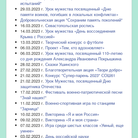
испытаний"
29.03.2023 г.
Урок мужества посвященный «Дню
памяти воинов, погибших в локальных конфликтах»
Добровольческая акция "Сохраним память поколений"
16.03.2023 г.
Севастопольская роспись
14.03.2023 г.
Урок мужества «День воссоединения
Крыма с Россией»
13.03.2023 г.
Творческий конкурс о футболе
06.03.2023 г.
Проект «Тем, кто вдохновляет»
06.03.2023 г.
Урок мужества, посвященный 110–летию
со дня рождения Александра Ивановича Покрышкина
28.02.2023 г.
Сказки Ушинского
27.02.2023 г.
Благотворительная акция «Твори добро»
21.02.2023 г.
Конкурс "Супер-парень 2023" СОШ61
21.02.2023 г.
Урок Мужества, посвященный Дню
защитника Отечества
17.02.2023 г.
Фестиваль военно-патриотической песни
"Знай наших!"
11.02.2023 г.
Военно-спортивная игра по станциям
"Зарница"
10.02.2023 г.
Викторина
«
Я и моя Россия»
09.02.2023 г.
Викторина «Я и моя страна»
07.02.2023 г.
Игра среди шестых классов «Умный, еще
умнее»
03.02.2023 г.
День российской науки