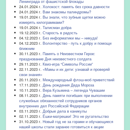
Ленинграда от фашистской блокады
24.01.2024 г.
Холокост: память без срока давности
24.01.2024 г.
Вам знакомы палиндромы?
19.01.2024 г.
Вы знали, что зубные щетки можно
измерять килограммами?
19.01.2024 г.
Талисман добра
19.12.2023 г.
Старость в радость
04.12.2023 г.
Без информатики мы – никуда!
04.12.2023 г.
Волонтерство - путь к добру и помощи
ближним
30.11.2023 г.
Память о Неизвестном Герое:
празднование Дня неизвестного солдата
29.11.2023 г.
Квиз-игра “Символы России”
22.11.2023 г.
«Мамы и их дети: узнавай и проверяй
свои знания»
20.11.2023 г.
Международный флэш-моб приветствий
17.11.2023 г.
День рождения Деда Мороза
10.11.2023 г.
Вера Кузьмина – легенда Чувашии
08.11.2023 г.
День памяти погибших при выполнении
служебных обязанностей сотрудников органов
внутренних дел Российской Федерации
03.11.2023 г.
Добрые дела в каникулы
02.11.2023 г.
Ёшки-матрешки! Это не ругательство
31.10.2023 г.
Новый год не за горами и обучающиеся
нашей школы стали заранее готовиться к акции