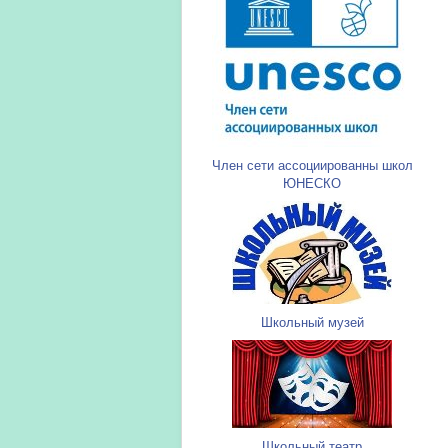
Член сети ассоциированны школ
ЮНЕСКО
Школьный музей
Школьный театр