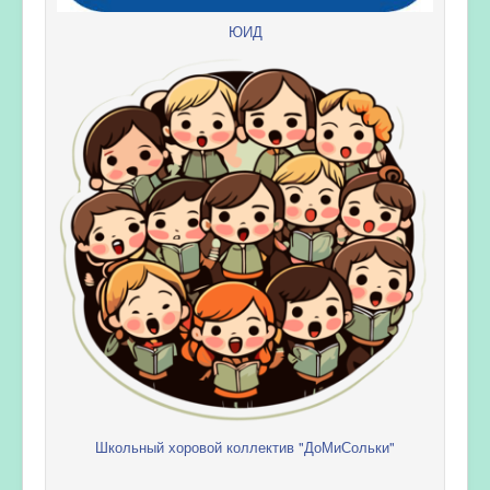
ЮИД
Школьный хоровой коллектив "ДоМиСольки"