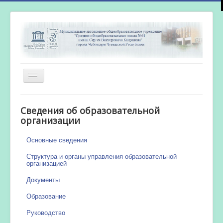
Включить/
выключить
навигацию
Главная
Сведения об образовательной
Новости
организации
Сетевой город
Основные сведения
Работа бассейна
Структура и органы управления образовательной
организацией
Документы
Образование
Руководство