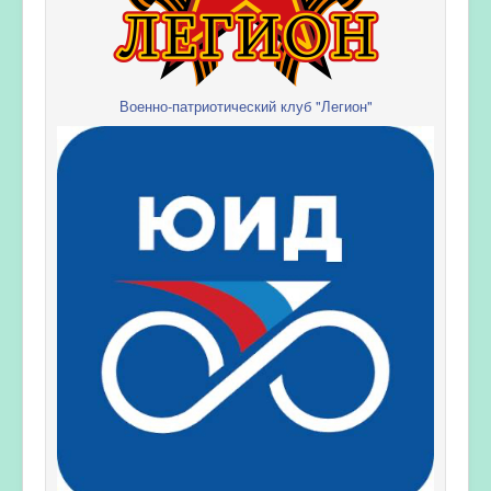
Военно-патриотический клуб "Легион"