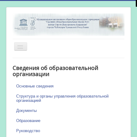
Включить/
выключить
навигацию
Главная
Сведения об образовательной
Новости
организации
Сетевой город
Основные сведения
Работа бассейна
Структура и органы управления образовательной
организацией
Документы
Образование
Руководство