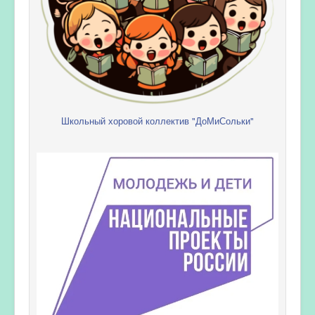
Школьный хоровой коллектив "ДоМиСольки"