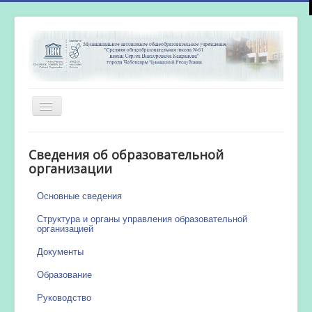
Включить/
выключить
навигацию
Главная
Сведения об образовательной
Новости
организации
Сетевой город
Основные сведения
Работа бассейна
Структура и органы управления образовательной
организацией
Документы
Образование
Руководство