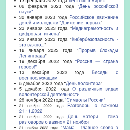
13 февраля 2023 года
«Россия в мире»
06 февраля 2023 года
"День российской
науки"
30 января 2023 года
Российское движение
детей и молодежи "Движение первых
"
23 января 2023 года "
Медиаграмотность и
цифровая гигиена
"
23 января 2023 года "
Кибербезопасность -
это важно...
"
16 января 2023 года "
Прорыв блокады
Ленинграда
"
19
д
екабря
2022 года
"Россия — страна
героев!"
13 декабря 2022 года
Беседы с
военнослужащим
5 декабря 2022 года
"
День волонтера
"
5
д
екабря
2022 года
О различных видах
волонтёрской деятельности
28 ноября 2022 года
"Символы России"
Разговоры о важном
21 ноября 2022 года
21.11.2022
День матери - тема
21 ноября 2022 года
разговоров о важном 21 ноября
"Мама - главное слово в
21 ноября 2022 года