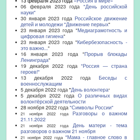
13 февраля 2023 года
«Россия в мире»
06 февраля 2023 года
"День российской
науки"
30 января 2023 года
Российское движение
детей и молодежи "Движение первых
"
23 января 2023 года "
Медиаграмотность и
цифровая гигиена
"
23 января 2023 года "
Кибербезопасность -
это важно...
"
16 января 2023 года "
Прорыв блокады
Ленинграда
"
19
д
екабря
2022 года
"Россия — страна
героев!"
13 декабря 2022 года
Беседы с
военнослужащим
5 декабря 2022 года
"
День волонтера
"
5
д
екабря
2022 года
О различных видах
волонтёрской деятельности
28 ноября 2022 года
"Символы России"
Разговоры о важном
21 ноября 2022 года
21.11.2022
День матери - тема
21 ноября 2022 года
разговоров о важном 21 ноября
"Мама - главное слово в
21 ноября 2022 года