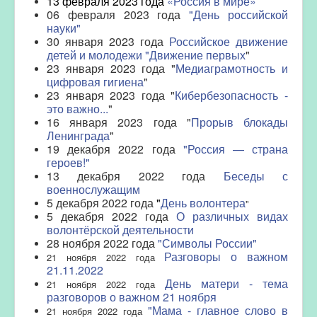
13 февраля 2023 года
«Россия в мире»
06 февраля 2023 года
"День российской
науки"
30 января 2023 года
Российское движение
детей и молодежи "Движение первых
"
23 января 2023 года "
Медиаграмотность и
цифровая гигиена
"
23 января 2023 года "
Кибербезопасность -
это важно...
"
16 января 2023 года "
Прорыв блокады
Ленинграда
"
19
д
екабря
2022 года
"Россия — страна
героев!"
13 декабря 2022 года
Беседы с
военнослужащим
5 декабря 2022 года
"
День волонтера
"
5
д
екабря
2022 года
О различных видах
волонтёрской деятельности
28 ноября 2022 года
"Символы России"
Разговоры о важном
21 ноября 2022 года
21.11.2022
День матери - тема
21 ноября 2022 года
разговоров о важном 21 ноября
"Мама - главное слово в
21 ноября 2022 года