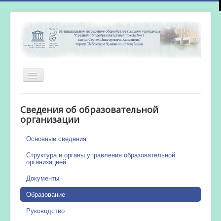
Включить/
выключить
навигацию
Главная
Сведения об образовательной
Новости
организации
Сетевой город
Основные сведения
Работа бассейна
Структура и органы управления образовательной
организацией
Документы
Образование
Руководство