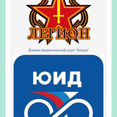
Военно-патриотический клуб "Легион"