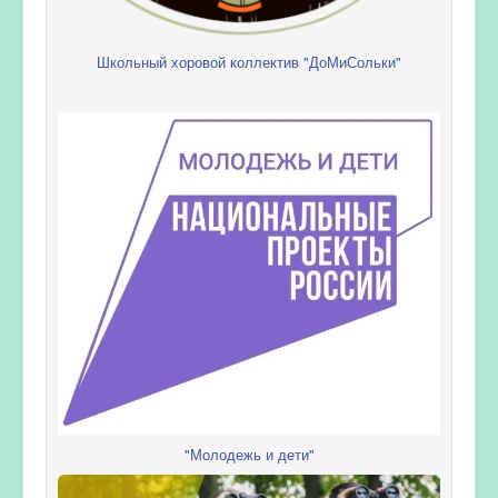
Школьный хоровой коллектив "ДоМиСольки"
"Молодежь и дети"