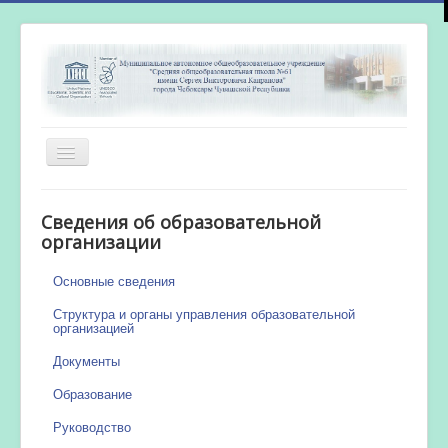
Включить/
выключить
навигацию
Главная
Сведения об образовательной
Новости
организации
Сетевой город
Основные сведения
Работа бассейна
Структура и органы управления образовательной
организацией
Документы
Образование
Руководство