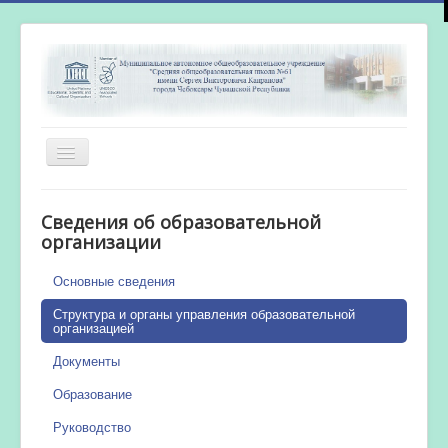
Включить/
выключить
навигацию
Главная
Сведения об образовательной
Новости
организации
Сетевой город
Основные сведения
Работа бассейна
Структура и органы управления образовательной
организацией
Документы
Образование
Руководство