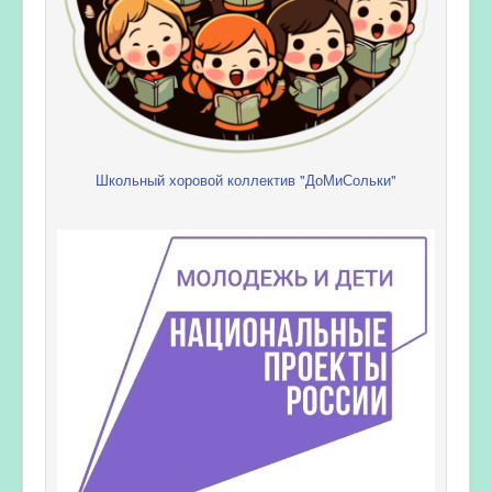
Школьный хоровой коллектив "ДоМиСольки"