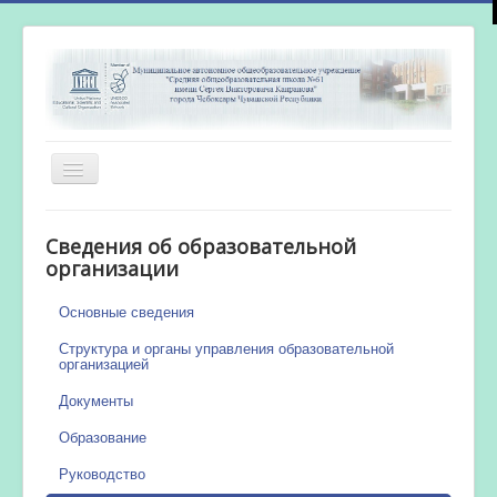
Включить/
выключить
навигацию
Главная
Сведения об образовательной
Новости
организации
Сетевой город
Основные сведения
Работа бассейна
Структура и органы управления образовательной
организацией
Документы
Образование
Руководство