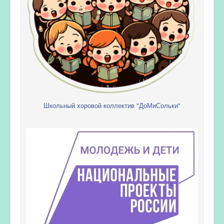
Школьный хоровой коллектив "ДоМиСольки"