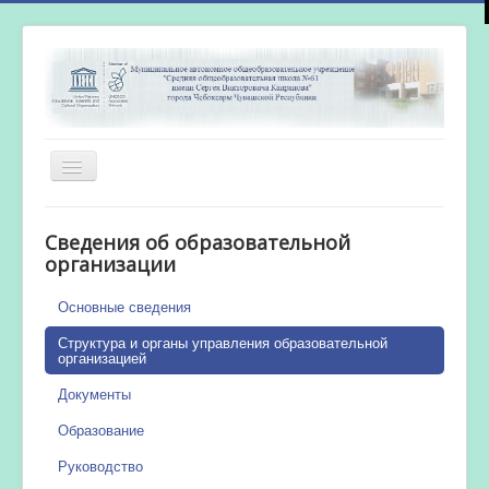
Включить/
выключить
навигацию
Главная
Сведения об образовательной
Новости
организации
Сетевой город
Основные сведения
Работа бассейна
Структура и органы управления образовательной
организацией
Документы
Образование
Руководство