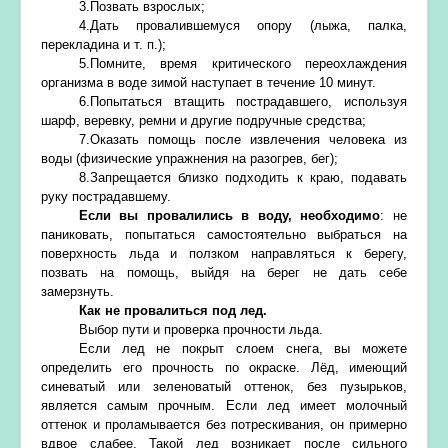
3.Позвать взрослых;
4.Дать провалившемуся опору (лыжа, палка,
перекладина и т. п.);
5.Помните, время критического переохлаждения
организма в воде зимой наступает в течение 10 минут.
6.Попытаться втащить пострадавшего, используя
шарф, веревку, ремни и другие подручные средства;
7.Оказать помощь после извлечения человека из
воды (физические упражнения на разогрев, бег);
8.Запрещается близко подходить к краю, подавать
руку пострадавшему.
Если вы провалились в воду, необходимо
: не
паниковать, попытаться самостоятельно выбраться на
поверхность льда и ползком направляться к берегу,
позвать на помощь, выйдя на берег не дать себе
замерзнуть.
Как не провалиться под лед.
Выбор пути и проверка прочности льда.
Если лед не покрыт слоем снега, вы можете
определить его прочность по окраске. Лёд, имеющий
синеватый или зеленоватый оттенок, без пузырьков,
является самым прочным. Если лед имеет молочный
оттенок и проламывается без потрескивания, он примерно
вдвое слабее. Такой лед возникает после сильного