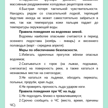
массивным раздражением холодовых рецепторов кожи.
4.Быстрая потеря тактильной чувствительности.
Находясь рядом со спасательной лодкой, терпящий
бедствие иногда не может самостоятельно забраться в
нее, так как температура кожи пальцев падает до
температуры окружающей воды.
Правила поведения на водоемах зимой.
Водоемы наиболее опасными считаются в период
осеннего ледостава (ноябрь - январь) и весеннего
половодья (март - середина апреля).
Меры по обеспечению безопасности.
1.Избегать одиночных прогулок вблизи опасных
водоемов;
2.Скатываться с горок (на лыжах, подошвах,
снегокатах) на поверхность реки, а также кататься в
незнакомых местах на снегоходах;
3.Не кататься на льдинах, обходить перекаты,
полыньи, проруби, края льда;
4.Не проверять прочность льда ударом ноги.
Правила поведения при ЧС на льду.
1.Не подходить близко к провалившемуся;
2.Срочно сообщить о ЧС (место, время, причины
ЧС).