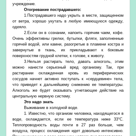
учреждение.
Отогревание пострадавшего:
1.Пострадавшего надо укрыть в месте, защищенном
от ветра, хорошо укутать в любую имеющуюся одежду,
одеяло.
2.Если он в сознании, напоить горячим чаем, кофе.
Очень эффективны грелки, бутылки, фляги, заполненные
горячей водой, или камни, разогретые в пламени костра и
завернутые в ткань, их прикладывают к боковым
поверхностям грудной клетки, к голове, к животу.
3.Нельзя растирать тело, давать алкоголь, этим
можно нанести серьезный вред организму. Так, при
растирании охлажденная кровь из периферических
сосудов начнет активно поступать к «сердцевине» тела,
что приведет к дальнейшему снижению ее температуры.
Алкоголь же будет оказывать угнетающее действие на
центральную нервную систему.
Это надо знать
Выживание в холодной воде.
1. Известно, что организм человека, находящегося в
воде, охлаждается, если ее температура ниже 33°С.
Теплопроводность воды почти в 27 раз больше, чем
воздуха, процесс охлаждения идет довольно интенсивно.