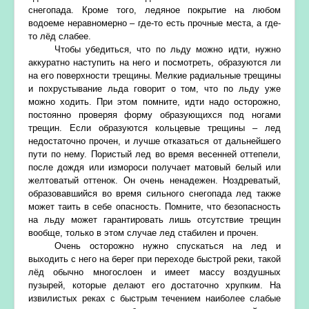
снегопада. Кроме того, ледяное покрытие на любом
водоеме неравномерно – где-то есть прочные места, а где-
то лёд слабее.
Чтобы убедиться, что по льду можно идти, нужно
аккуратно наступить на него и посмотреть, образуются ли
на его поверхности трещины. Мелкие радиальные трещины
и похрустывание льда говорит о том, что по льду уже
можно ходить. При этом помните, идти надо осторожно,
постоянно проверяя форму образующихся под ногами
трещин. Если образуются кольцевые трещины – лед
недостаточно прочен, и лучше отказаться от дальнейшего
пути по нему. Пористый лед во время весенней оттепели,
после дождя или измороси получает матовый белый или
желтоватый оттенок. Он очень ненадежен. Ноздреватый,
образовавшийся во время сильного снегопада лед также
может таить в себе опасность. Помните, что безопасность
на льду может гарантировать лишь отсутствие трещин
вообще, только в этом случае лед стабилен и прочен.
Очень осторожно нужно спускаться на лед и
выходить с него на берег при переходе быстрой реки, такой
лёд обычно многослоен и имеет массу воздушных
пузырей, которые делают его достаточно хрупким. На
извилистых реках с быстрым течением наиболее слабые