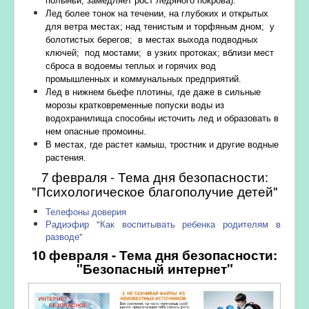
полыньи, замедляет рост ледяного покрова).
Лед более тонок на течении, на глубоких и открытых
для ветра местах; над тенистым и торфяным дном; у
болотистых берегов; в местах выхода подводных
ключей; под мостами; в узких протоках; вблизи мест
сброса в водоемы теплых и горячих вод
промышленных и коммунальных предприятий.
Лед в нижнем бьефе плотины, где даже в сильные
морозы кратковременные попуски воды из
водохранилища способны источить лед и образовать в
нем опасные промоины.
В местах, где растет камыш, тростник и другие водные
растения.
7 февраля - Тема дня безопасности:
"Психологическое благополучие детей"
Телефоны доверия
Радиэфир "Как воспитывать ребенка родителям в
разводе"
10 февраля - Тема дня безопасности:
"Б
езопасный интернет"