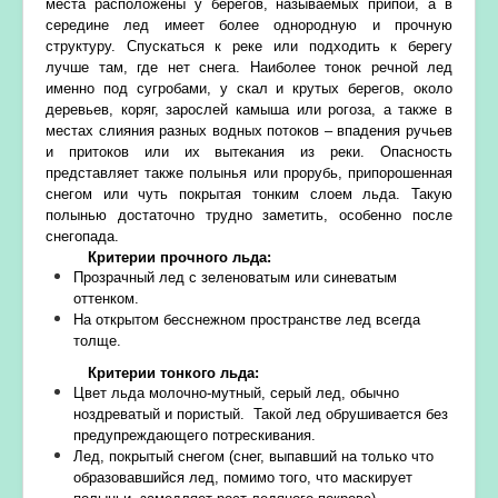
места расположены у берегов, называемых припой, а в
середине лед имеет более однородную и прочную
структуру. Спускаться к реке или подходить к берегу
лучше там, где нет снега. Наиболее тонок речной лед
именно под сугробами, у скал и крутых берегов, около
деревьев, коряг, зарослей камыша или рогоза, а также в
местах слияния разных водных потоков – впадения ручьев
и притоков или их вытекания из реки. Опасность
представляет также полынья или прорубь, припорошенная
снегом или чуть покрытая тонким слоем льда. Такую
полынью достаточно трудно заметить, особенно после
снегопада.
Критерии прочного льда:
Прозрачный лед с зеленоватым или синеватым
оттенком.
На открытом бесснежном пространстве лед всегда
толще.
Критерии тонкого льда:
Цвет льда молочно-мутный, серый лед, обычно
ноздреватый и пористый. Такой лед обрушивается без
предупреждающего потрескивания.
Лед, покрытый снегом (снег, выпавший на только что
образовавшийся лед, помимо того, что маскирует