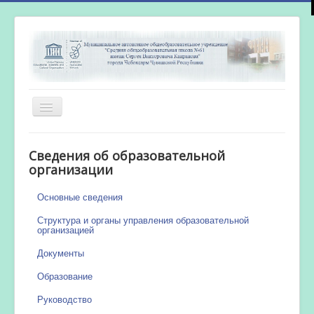
Включить/
выключить
навигацию
Главная
Сведения об образовательной
Новости
организации
Сетевой город
Основные сведения
Работа бассейна
Структура и органы управления образовательной
организацией
Документы
Образование
Руководство