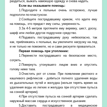
раздеться, выжать намокшую одежду и снова надеть.
Если вы оказываете помощь:
1.Подходите к полынье очень осторожно, лучше
подползти по-пластунски.
2.Сообщите пострадавшему криком, что идете ему
на помощь, это придаст ему силы, уверенность.
3.За 4-5 метров протяните ему веревку, шест, доску,
шарф или любое другое подручное средство.
4.Подавать пострадавшему руку небезопасно, так
как, приближаясь к полынье, вы увеличите нагрузку на лед
и не только не поможете, но и сами рискуете провалиться.
Первая помощь при утоплении:
1.Перенести пострадавшего на безопасное место,
согреть.
2.Повернуть утонувшего лицом вниз и опустить
голову ниже таза.
3.Очистить рот от слизи. При появлении рвотного и
кашлевого рефлексов - добиться полного удаления воды
из дыхательных путей и желудка (нельзя терять время на
удаления воды из легких и желудка при отсутствии пульса
на сонной артерии).
4.При отсутствии пульса на сонной артерии сделать
наружный массаж сердца и искусственное дыхание.
5.Доставить пострадавшего в медицинское