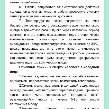
может захлебнуться.
6. Пытаясь защититься от смертоносного действия
холода, организм включает в работу резервную систему
теплопроизводства - механизм дрожания.
7. Теплопродукция резко возрастает за счет
быстрого непроизвольного сокращения мышечных волокон,
иногда в три-четыре раза. Однако через некоторый период
времени и этого тепла оказывается недостаточно, чтобы
компенсировать теплопотери, и организм начинает
охлаждаться. Когда температура кожи понижается до 30°С,
дрожь прекращается, и с этого момента гипотермия
начинает развиваться с нарастающей скоростью. Дыхание
становится все реже, пульс замедляется, артериальное
давление падет до критических цифр.
Основные причины смерти человека в холодной
воде:
1.Переохлаждение, так как тепла, вырабатываемого
организмом, недостаточно чтобы возместить теплопотери.
2.Смерть может наступить в холодной воде, иногда
гораздо раньше, чем наступило переохлаждение, причиной
этого может быть своеобразный "холодовый шок",
развивающийся иногда в первые 5-15 мин после
погружения в воду.
3.Нарушение функции дыхания, вызванное