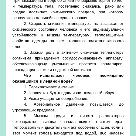
При нахождении в воде организм непрерывно теряет тепло,
и температура тела, постепенно снижаясь, рано или
поздно достигнет критического предела, при котором
невозможно дальнейшее существование.
2. Скорость снижения температуры тела зависит от
физического состояния человека и его индивидуальной
устойчивости к низким температурам, теплозащитные
свойства одежды на нем, толщина подкожно-жирового
слоя.
3. Важная роль в активном снижении теплопотерь
организма принадлежит сосудосуживающему аппарату,
обеспечивающему уменьшение просвета капилляров,
проходящих в коже и подкожной клетчатке.
Что испытывает человек, неожиданно
оказавшийся в ледяной воде?
1. Перехватывает дыхание.
2. Голову как будто сдавливает железный обруч.
3. Резко учащается сердцебиение.
4. Артериальное давление повышается до
угрожающих пределов.
5. Мышцы груди и живота рефлекторно
сокращаются, вызывая сначала выдох, а затем вдох.
Непроизвольный дыхательный акт особенно опасен, если в
этот момент голова находится под водой, ибо человек