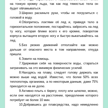
на тонкую кромку льда, так как под тяжестью тела он
будет обламываться.
3.Широко раскиньте руки, чтобы не погрузиться с
головой в воду.
4.Обопритесь локтями об лед и, приведя тело в
горизонтальное положение, постарайтесь забросить на лед
ту ногу, которая ближе всего к его кромке, поворотом
корпуса вытащите вторую ногу и быстро выкатывайтесь на
лед.
5.Без резких движений отползайте как можно
дальше от опасного места в том направлении, откуда
пришли.
6.Зовите на помощь.
7.Удерживая себя на поверхности воды, стараться
затрачивать на это минимум физических усилий.
8.Находясь на плаву, следует голову держать как
можно выше над водой. Известно, что более 50% всех
теплопотерь организма, а по некоторым данным, даже 75%
приходится на ее долю.
9.Активно плыть к берегу, плоту или шлюпке, можно,
если они находятся на расстоянии, преодоление которого
потребует не более 10 мин.
10.Добравшись до плавсредства, надо немедленно