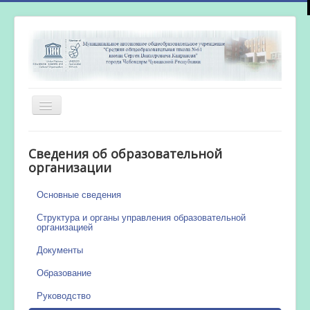
Включить/
выключить
навигацию
Главная
Сведения об образовательной
Новости
организации
Сетевой город
Основные сведения
Работа бассейна
Структура и органы управления образовательной
организацией
Документы
Образование
Руководство