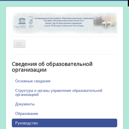
Включить/
выключить
навигацию
Главная
Сведения об образовательной
Новости
организации
Сетевой город
Основные сведения
Работа бассейна
Структура и органы управления образовательной
организацией
Документы
Образование
Руководство