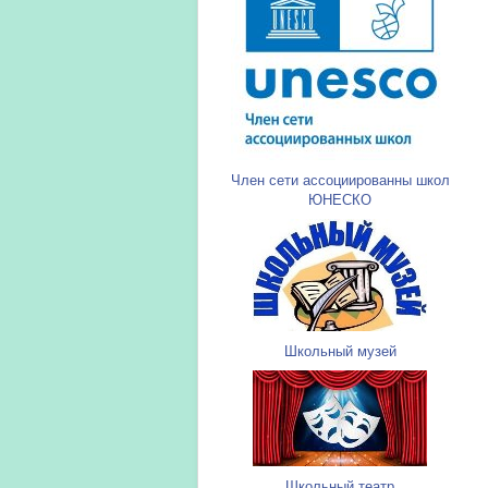
Член сети ассоциированны школ
ЮНЕСКО
Школьный музей
Школьный театр