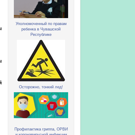
Уполномоченный по правам
ы
ребенка в Чувашской
Республике
ы
й
Осторожно, тонкий лед!
Профилактика гриппа, ОРВИ
и коронавирусной инфекции