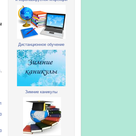
ы
Дистанционное обучение
с
,
Зимние каникулы
с
1
0
0