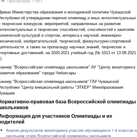
Просмотров: 17811
Приказ Министерства образования и молодежной политики Чувашской
Республики об утверждении перечня олимпиад и иных интеллектуальных
и творческих конкурсов, мероприятий, направленных на развитие
интеллектуальных и творческих способностей, способностей к занятиям
физической культурой и спортом, интереса к научной, инженерно-
технической, изобретательской, творческой, физкультурно-спортивной
деятельности. а также на пропаганду научных знаний, творческих и
спортивных достижений, на 2020-2021 учебный год (№ 1013 от 13.08.2021
.)
Баннер "Всероссийская олимпиада школьников" АУ "Центр мониторинга 
развития образования" города Чебоксары
Баннер "Всероссийская олимпиада школьников" ГАУ Чувашской
Республики "Центр внешкольной работы "ЭТКЕР" Минобразования
Чувашии
Нормативно-правовая база Всероссийской олимпиады
школьников
Информация для участников Олимпиады и их
родителей
Анализ результатов мониторинга участия обучающихся 1-4 классов н
школьном этапе Всероссийской олимпиады школьников