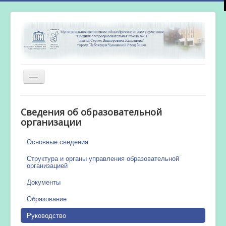
Включить/
выключить
навигацию
Главная
Сведения об образовательной
Новости
организации
Сетевой город
Основные сведения
Работа бассейна
Структура и органы управления образовательной
организацией
Документы
Образование
Руководство