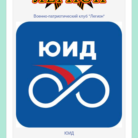
Военно-патриотический клуб "Легион"
ЮИД