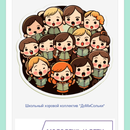
Школьный хоровой коллектив "ДоМиСольки"