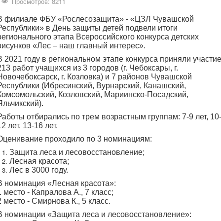
Просмотров: 8211
В филиале ФБУ «Рослесозащита» - «ЦЗЛ Чувашской
Республики» в День защиты детей подвели итоги
регионального этапа Всероссийского конкурса детских
рисунков «Лес – наш главный интерес».
В 2021 году в региональном этапе конкурса приняли участи
213 работ учащихся из 3 городов (г. Чебоксары, г.
Новочебоксарск, г. Козловка) и 7 районов Чувашской
Республики (Ибресинский, Вурнарский, Канашский,
Комсомольский, Козловский, Мариинско-Посадский,
Яльчикский).
Работы отбирались по трем возрастным группам: 7-9 лет, 10
12 лет, 13-16 лет.
Оценивание проходило по 3 номинациям:
Защита леса и лесовосстановление;
Лесная красота;
Лес в 3000 году.
В номинация «Лесная красота»:
1 место - Капралова А., 7 класс;
2 место - Смирнова К., 5 класс.
В номинации «Защита леса и лесовосстановление
»
: