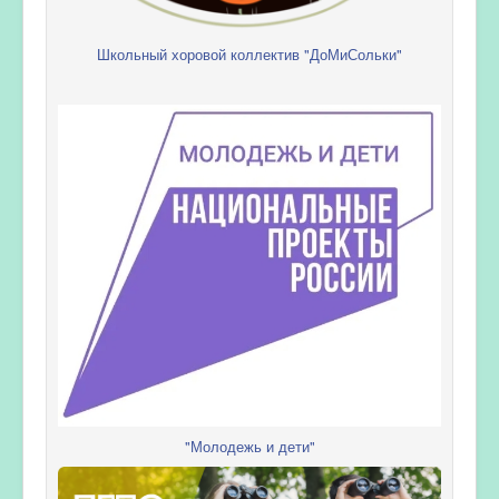
Школьный хоровой коллектив "ДоМиСольки"
"Молодежь и дети"