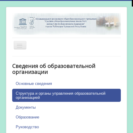
Включить/
выключить
навигацию
Главная
Сведения об образовательной
Новости
организации
Сетевой город
Основные сведения
Работа бассейна
Структура и органы управления образовательной
организацией
Документы
Образование
Руководство