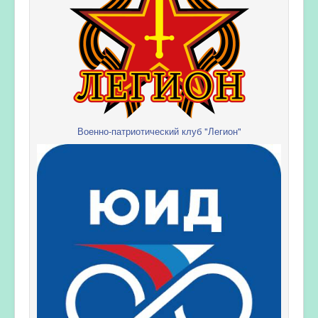
Военно-патриотический клуб "Легион"