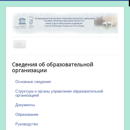
Включить/
выключить
навигацию
Главная
Сведения об образовательной
Новости
организации
Сетевой город
Основные сведения
Работа бассейна
Структура и органы управления образовательной
организацией
Документы
Образование
Руководство