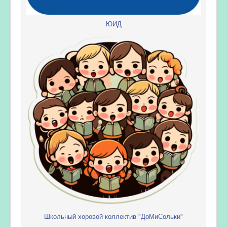
ЮИД
Школьный хоровой коллектив "ДоМиСольки"