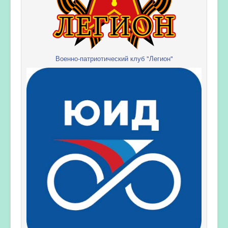
Военно-патриотический клуб "Легион"