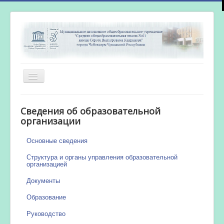
Включить/
выключить
навигацию
Главная
Сведения об образовательной
Новости
организации
Сетевой город
Основные сведения
Работа бассейна
Структура и органы управления образовательной
организацией
Документы
Образование
Руководство