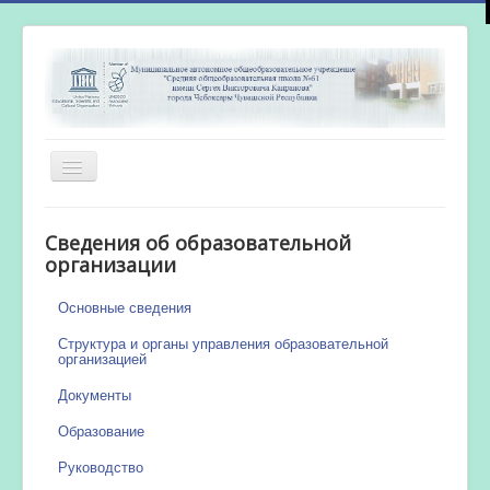
Включить/
выключить
навигацию
Главная
Сведения об образовательной
Новости
организации
Сетевой город
Основные сведения
Работа бассейна
Структура и органы управления образовательной
организацией
Документы
Образование
Руководство