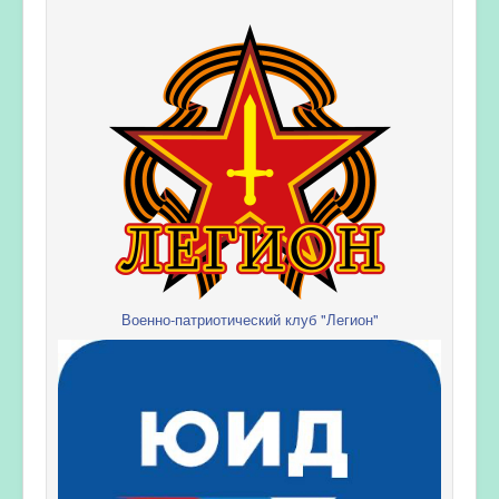
Военно-патриотический клуб "Легион"