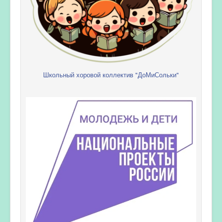
Школьный хоровой коллектив "ДоМиСольки"