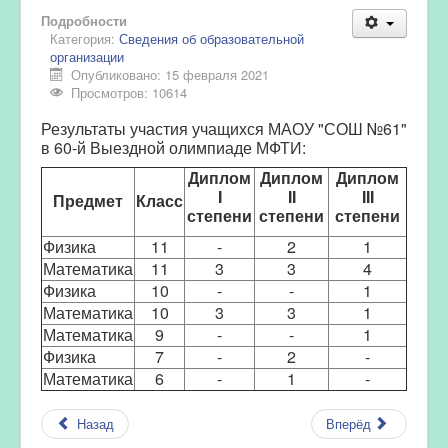
Подробности
Категория:
Сведения об образовательной
организации
Опубликовано: 15 февраля 2021
Просмотров: 10614
Результаты участия учащихся МАОУ "СОШ №61"
в 60-й Выездной олимпиаде МФТИ:
Диплом
Диплом
Диплом
I
II
III
Предмет
Класс
степени
степени
степени
Физика
11
-
2
1
Математика
11
3
3
4
Физика
10
-
-
1
Математика
10
3
3
1
Математика
9
-
-
1
Физика
7
-
2
-
Математика
6
-
1
-
Назад
Вперёд