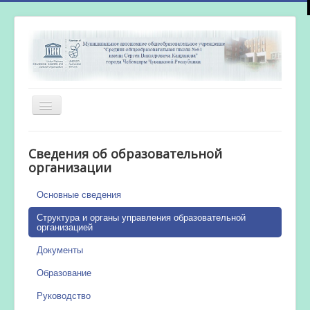
Включить/
выключить
навигацию
Главная
Сведения об образовательной
Новости
организации
Сетевой город
Основные сведения
Работа бассейна
Структура и органы управления образовательной
организацией
Документы
Образование
Руководство