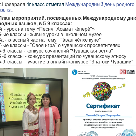
21 февраля
4г класс отметил
Международный день родного
языка
.
План мероприятий, посвященных Международному дн
родных языков, в 5-9 классах:
6г - урок на тему «Песня "Асамат кěперě"»
5-ые классы - живые уроки в школьном музее
8а - классный час на тему "Тǎван чěлхе куне"
7-ые классы - "Своя игра" о чувашских просветителях
5-6 классы - конкурс сочинений "Чувашская ветла"
5 -6 классы - конкурс презентаций по чувашскому этносу
5-9 классы – участие в онлайн-конкурсе "Знатоки Чувашии"