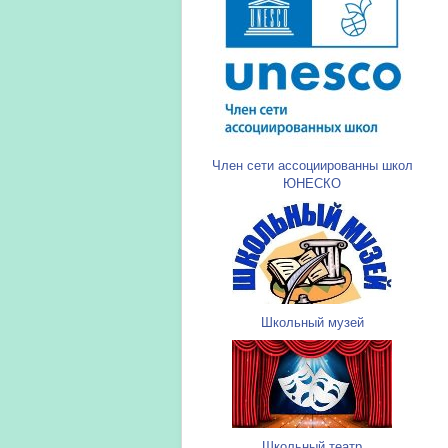
Член сети ассоциированны школ
ЮНЕСКО
Школьный музей
Школьный театр