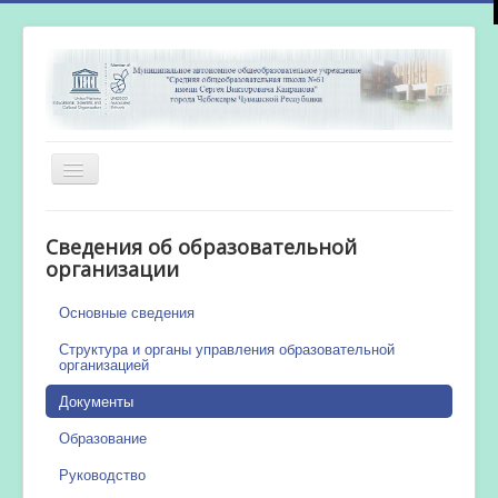
Включить/
выключить
навигацию
Главная
Сведения об образовательной
Новости
организации
Сетевой город
Основные сведения
Работа бассейна
Структура и органы управления образовательной
организацией
Документы
Образование
Руководство