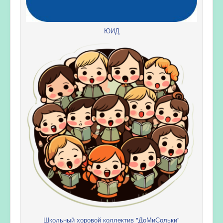
ЮИД
Школьный хоровой коллектив "ДоМиСольки"