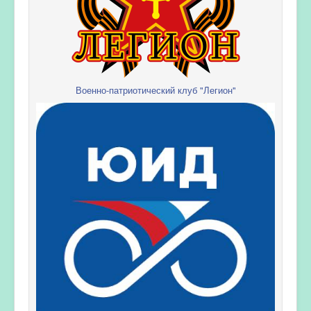
Военно-патриотический клуб "Легион"