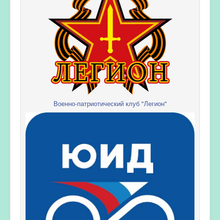
Военно-патриотический клуб "Легион"