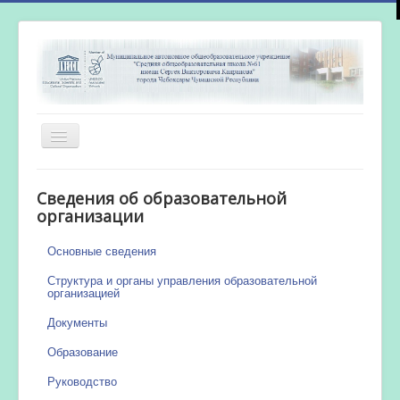
Включить/
выключить
навигацию
Главная
Сведения об образовательной
Новости
организации
Сетевой город
Основные сведения
Работа бассейна
Структура и органы управления образовательной
организацией
Документы
Образование
Руководство