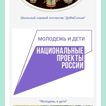
Школьный хоровой коллектив "ДоМиСольки"
"Молодежь и дети"